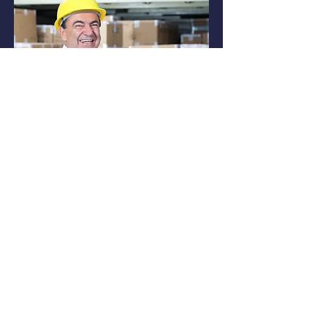
El almacenamiento inteligente y
oscuro necesita alta calidad y baja
latencia estable para garantizar la
seguridad de los trabajadores y
coordinar el trabajo con equipos
autónomos. La plataforma de
análisis y monitoreo en tiempo
real de LatenceTech puede