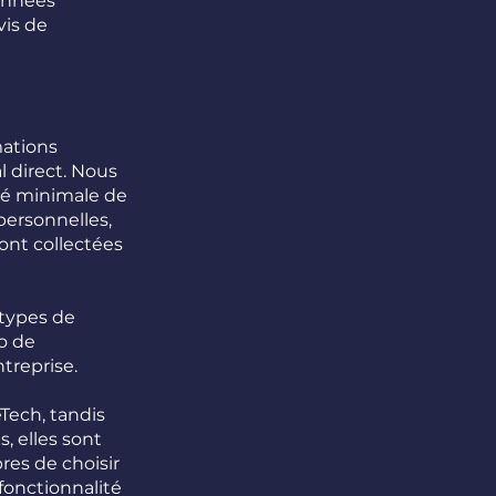
données
vis de
mations
l direct. Nous
té minimale de
personnelles,
sont collectées
 types de
o de
ntreprise.
eTech, tandis
, elles sont
bres de choisir
fonctionnalité