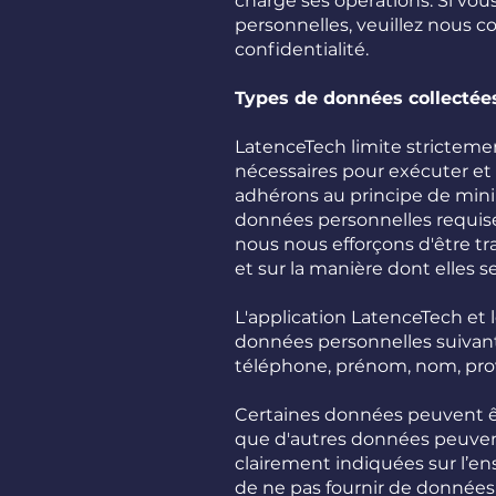
charge ses opérations. Si vo
personnelles, veuillez nous c
confidentialité. ​
Types de données collectée
LatenceTech limite stricteme
nécessaires pour exécuter et
adhérons au principe de mini
données personnelles requise 
nous nous efforçons d'être tr
et sur la manière dont elles se
L'application LatenceTech et 
données personnelles suivants
téléphone, prénom, nom, provin
Certaines données peuvent êtr
que d'autres données peuvent 
clairement indiquées sur l’ens
de ne pas fournir de données f