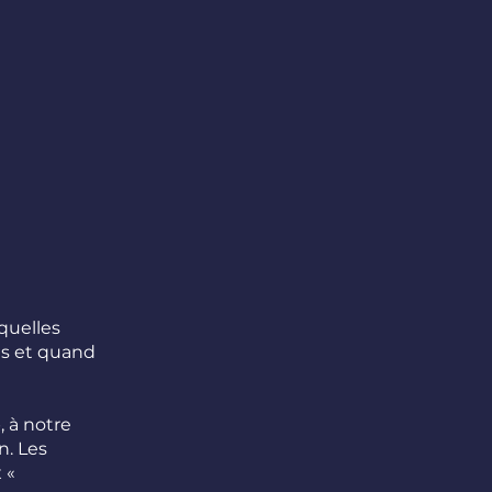
quelles
es et quand
, à notre
n. Les
 «