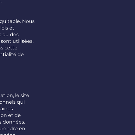
.
quitable. Nous
lois et
s ou des
ont utilisées,
ns cette
ntialité de
tion, le site
onnels qui
taines
ion et de
es données.
 prendre en