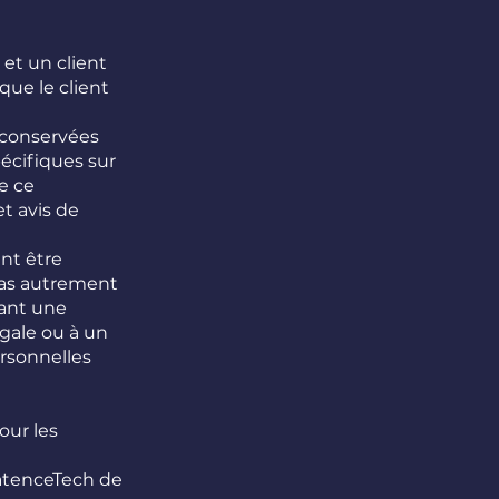
et un client
que le client
 conservées
écifiques sur
e ce
t avis de
nt être
 pas autrement
dant une
égale ou à un
ersonnelles
our les
LatenceTech de