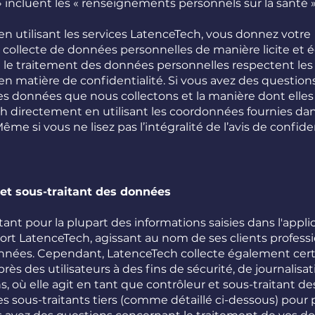
incluent les « renseignements personnels sur la santé »
 en utilisant les services LatenceTech, vous donnez votre
collecte de données personnelles de manière licite et é
et le traitement des données personnelles respectent les 
n matière de confidentialité. Si vous avez des question
 données que nous collectons et la manière dont elles s
ch directement en utilisant les coordonnées fournies da
ême si vous ne lisez pas l’intégralité de l’avis de confide
et sous-traitant des données
ant pour la plupart des informations saisies dans l'applica
rt LatenceTech, agissant au nom de ses clients professi
onnées. Cependant, LatenceTech collecte également cer
s des utilisateurs à des fins de sécurité, de journalisat
, où elle agit en tant que contrôleur et sous-traitant d
 sous-traitants tiers (comme détaillé ci-dessous) pour