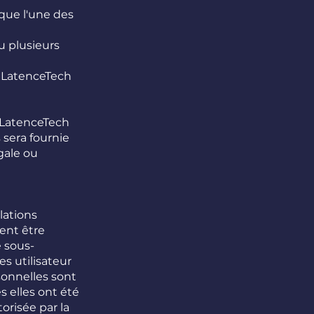
que l'une des
u plusieurs
e LatenceTech
r LatenceTech
 sera fournie
gale ou
lations
ent être
e sous-
s utilisateur
sonnelles sont
s elles ont été
orisée par la