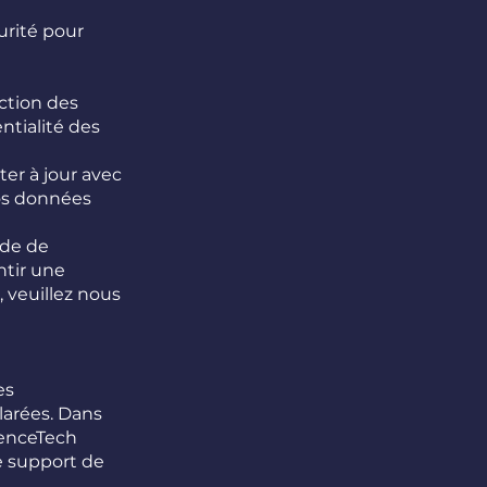
urité pour
ction des
ntialité des
er à jour avec
vos données
ode de
ntir une
 veuillez nous
es
larées. Dans
tenceTech
e support de