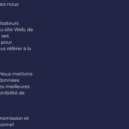
llez nous
isateurs
du site Web, de
 ses
i pour
us référer à la
. Nous mettons
 données
les meilleures
onibilité de
ansmission et
sonnel