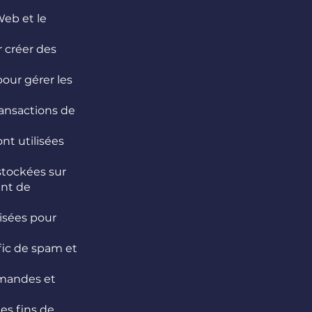
Web et le
r créer des
our gérer les
ransactions de
nt utilisées
stockées sur
ent de
lisées pour
afic de spam et
emandes et
es fins de